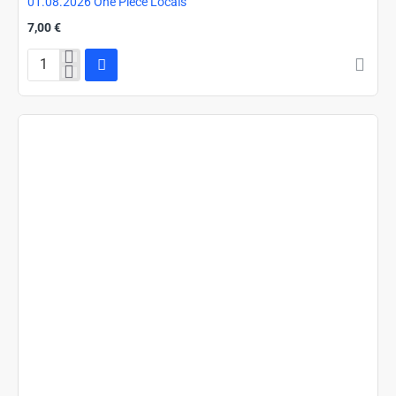
01.08.2026 One Piece Locals
7,00 €
01.08.2026
One
Piece
Locals