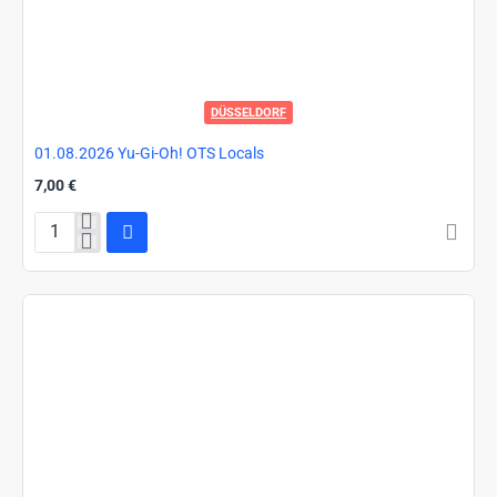
DÜSSELDORF
01.08.2026 Yu-Gi-Oh! OTS Locals
7,00 €
01.08.2026
Yu-
Gi-
Oh!
OTS
Locals