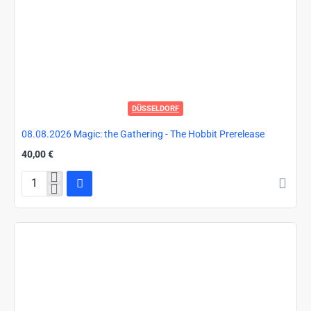
DÜSSELDORF
08.08.2026 Magic: the Gathering - The Hobbit Prerelease
40,00 €
08.08.2026
Magic:
the
Gathering
-
The
Hobbit
Prerelease