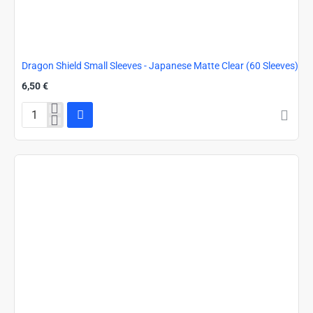
Dragon Shield Small Sleeves - Japanese Matte Clear (60 Sleeves)
6,50 €
Dragon
Shield
Small
Sleeves
-
Japanese
Matte
Clear
(60
Sleeves)