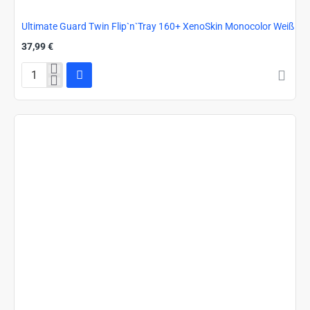
Ultimate Guard Twin Flip`n`Tray 160+ XenoSkin Monocolor Weiß
37,99 €
Ultimate
Guard
Twin
Flip`n`Tray
160+
XenoSkin
Monocolor
Weiß