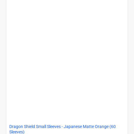
-
Japanese
Matte
Jet
(60
Sleeves)
Dragon Shield Small Sleeves - Japanese Matte Orange (60
Sleeves)