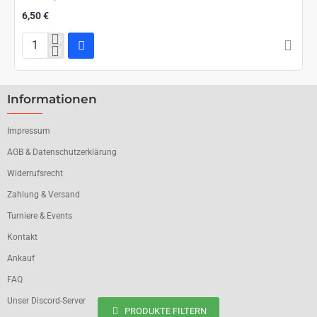
6,50 €
Dragon
Shield
Small
Sleeves
Informationen
-
Japanese
Matte
Impressum
Orange
AGB & Datenschutzerklärung
(60
Sleeves)
Widerrufsrecht
Zahlung & Versand
Turniere & Events
Kontakt
Ankauf
FAQ
Unser Discord-Server
PRODUKTE FILTERN