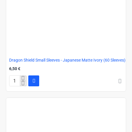
Dragon Shield Small Sleeves - Japanese Matte Ivory (60 Sleeves)
6,50 €
Dragon
Shield
Small
Sleeves
-
Japanese
Matte
Ivory
(60
Sleeves)