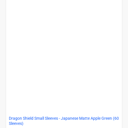
Matte
Sleeves
Turquoise
'Yadolom'
(60
Sleeves)
Dragon Shield Small Sleeves - Japanese Matte Apple Green (60
Sleeves)