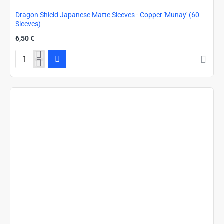
Dragon Shield Japanese Matte Sleeves - Copper 'Munay' (60
Sleeves)
6,50 €
Dragon
Shield
Japanese
Matte
Sleeves
-
Copper
'Munay'
(60
Sleeves)