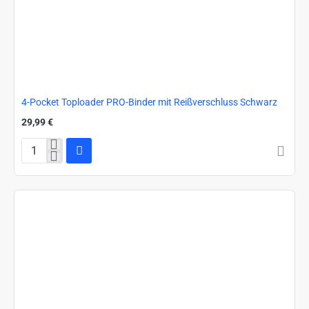
4-Pocket Toploader PRO-Binder mit Reißverschluss Schwarz
29,99 €
4-
Pocket
Toploader
PRO-
Binder
mit
Reißverschluss
Schwarz