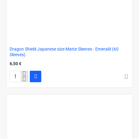
Dragon Shield Japanese size Matte Sleeves - Emerald (60
Sleeves)
6,50 €
Dragon
Shield
Japanese
size
Matte
Sleeves
-
Emerald
(60
Sleeves)