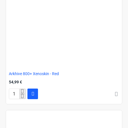
Arkhive 800+ Xenoskin - Red
54,99 €
Arkhive
800+
Xenoskin
-
Red