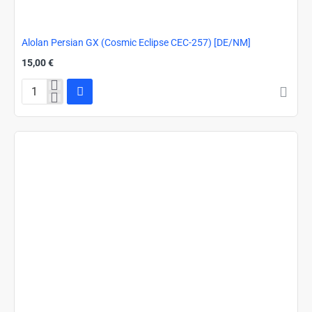
Alolan Persian GX (Cosmic Eclipse CEC-257) [DE/NM]
15,00 €
Alolan
Persian
GX
(Cosmic
Eclipse
CEC-
257)
[DE/NM]