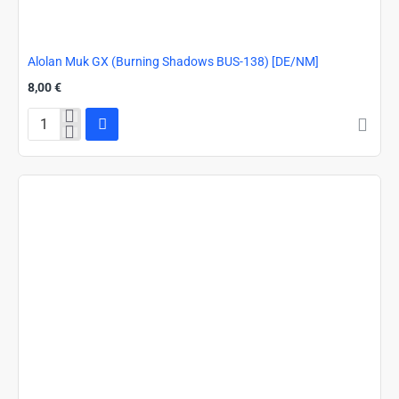
Alolan Muk GX (Burning Shadows BUS-138) [DE/NM]
8,00 €
Alolan
Muk
GX
(Burning
Shadows
BUS-
138)
[DE/NM]