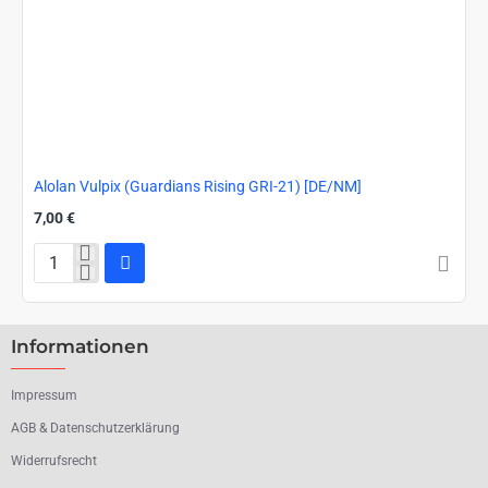
Alolan Vulpix (Guardians Rising GRI-21) [DE/NM]
7,00 €
Alolan
Vulpix
(Guardians
Rising
Informationen
GRI-
21)
[DE/NM]
Impressum
AGB & Datenschutzerklärung
Widerrufsrecht