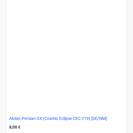
sm7b-
025)
[JP/NM]
Alolan Persian GX (Cosmic Eclipse CEC-219) [DE/NM]
8,00 €