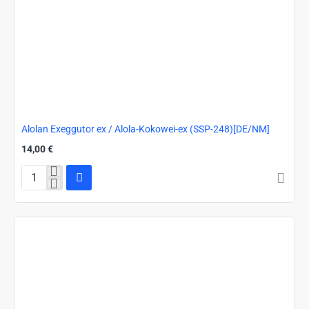
Alolan Exeggutor ex / Alola-Kokowei-ex (SSP-248)[DE/NM]
14,00 €
Alolan
Exeggutor
ex
/
Alola-
Kokowei-
ex
(SSP-
248)
[DE/NM]