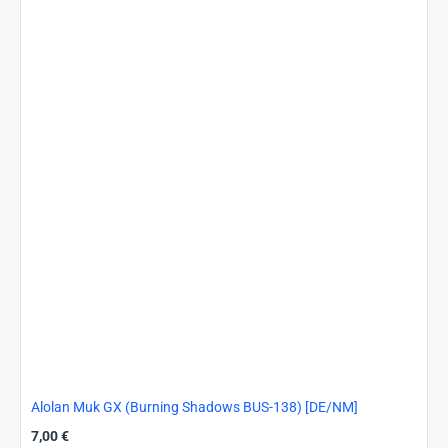
PGO-
071)
[DE/NM]
Alolan Muk GX (Burning Shadows BUS-138) [DE/NM]
7,00 €