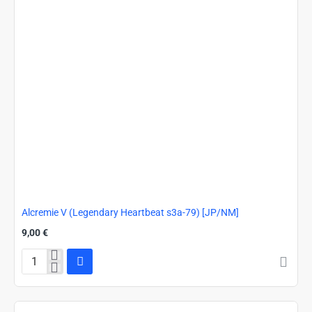
Alcremie V (Legendary Heartbeat s3a-79) [JP/NM]
9,00 €
Alcremie
V
(Legendary
Heartbeat