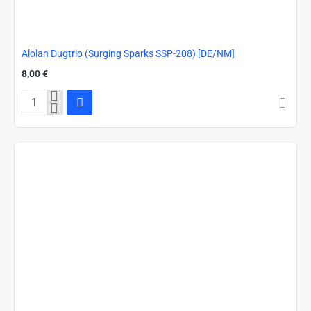
Alolan Dugtrio (Surging Sparks SSP-208) [DE/NM]
8,00 €
Alolan
Dugtrio
(Surging
Sparks
SSP-
208)
[DE/NM]