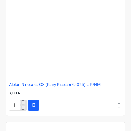
Alolan Ninetales GX (Fairy Rise sm7b-025) [JP/NM]
7,00 €
Alolan
Ninetales
GX
(Fairy
Rise