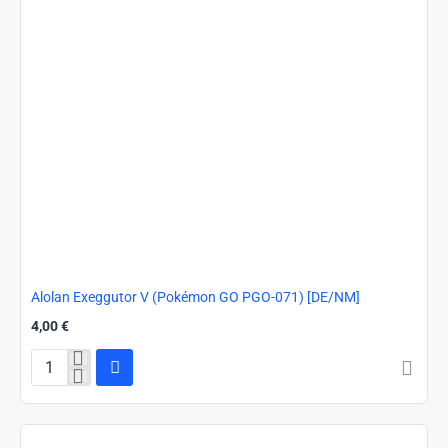
Alolan Exeggutor V (Pokémon GO PGO-071) [DE/NM]
4,00 €
Alolan
Exeggutor
V
(Pokémon
GO