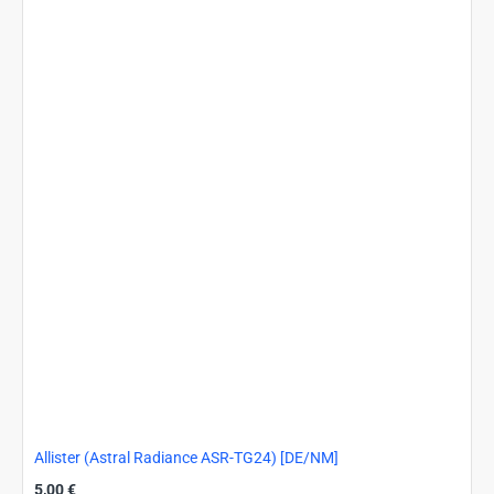
s3a-
79)
[JP/NM]
Allister (Astral Radiance ASR-TG24) [DE/NM]
5,00 €