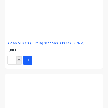
Alolan Muk GX (Burning Shadows BUS-84) [DE/NM]
5,00 €
Alolan
Muk
GX
(Burning
Shadows
BUS-
84)
[DE/NM]