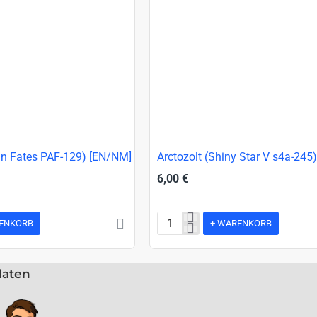
NEU!
an Fates PAF-129) [EN/NM]
Arctozolt (Shiny Star V s4a-245
6,00 €
ENKORB
+ WARENKORB
Arctozolt
(Shiny
Star
daten
V
s4a-
245)