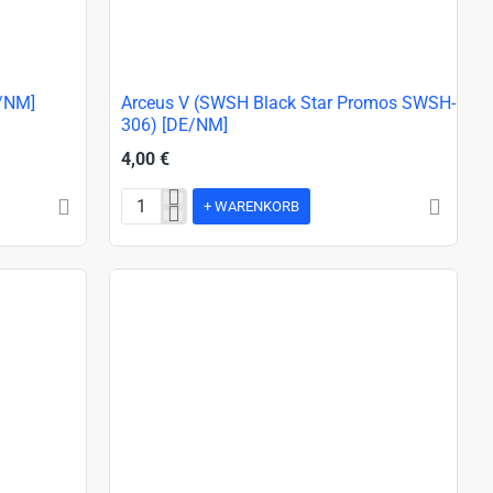
NEU!
P/NM]
Arceus V (SWSH Black Star Promos SWSH-
306) [DE/NM]
4,00 €
+ WARENKORB
Arceus
V
(SWSH
Black
Star
Promos
SWSH-
306)
[DE/NM]