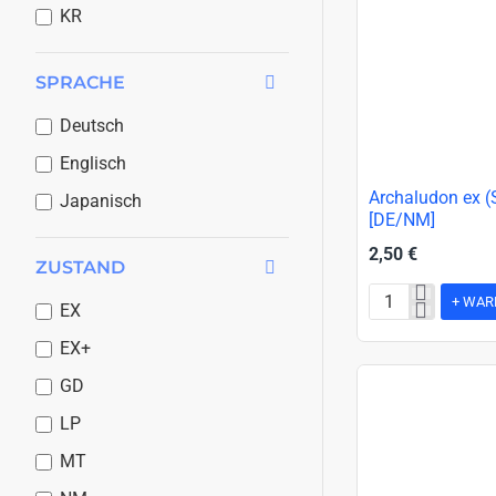
K5 Kassenvitrine 5
KR
Nicht zugeordnet
Noch nicht verkauft, Kasse
SPRACHE
S1 - S4 Standvitrine 2-10€
Deutsch
S1 Standvitrine 1
Englisch
S2 Standvitrine 2
Archaludon ex (
Japanisch
[DE/NM]
S3 Standvitrine 3
2,50 €
ZUSTAND
S4 Standvitrine 4
+ WAR
S5 Standvitrine 5
EX
Archaludon
ex
S6 2-10€ Vitrine
EX+
(Surging
S6 10-30€ Vitrine
GD
Sparks
SSP-
S7 Standvitrine 7
LP
130)
Schaufenster Vitrine
MT
[DE/NM]
(Rechts)