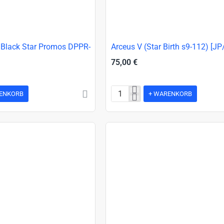
 Black Star Promos DPPR-
Arceus V (Star Birth s9-112) [J
75,00 €
ENKORB
+ WARENKORB
Arceus
V
(Star
Birth
s9-
112)
[JP/NM]