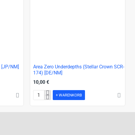
NEU!
) [JP/NM]
Area Zero Underdepths (Stellar Crown SCR-
174) [DE/NM]
10,00 €
+ WARENKORB
Area
Zero
Underdepths
(Stellar
Crown
SCR-