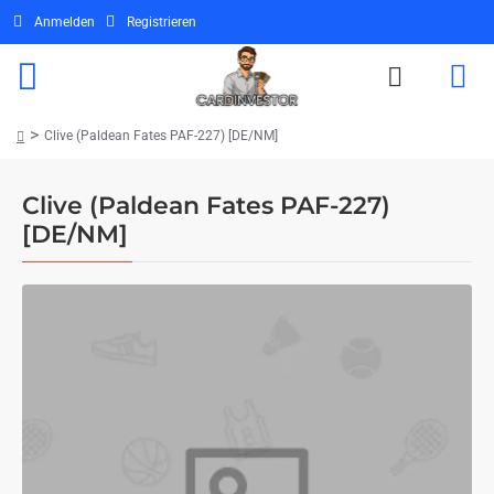
Anmelden
Registrieren
Clive (Paldean Fates PAF-227) [DE/NM]
home
Clive (Paldean Fates PAF-227)
[DE/NM]