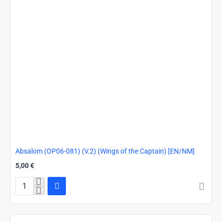
Absalom (OP06-081) (V.2) (Wings of the Captain) [EN/NM]
5,00 €
Absalom
(OP06-
081)
(V.2)