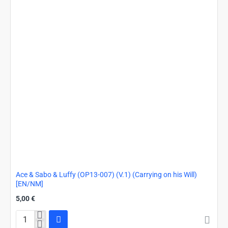
(Carrying
on
his
Will)
[EN/NM]
Ace & Sabo & Luffy (OP13-007) (V.1) (Carrying on his Will)
[EN/NM]
5,00 €
Ace