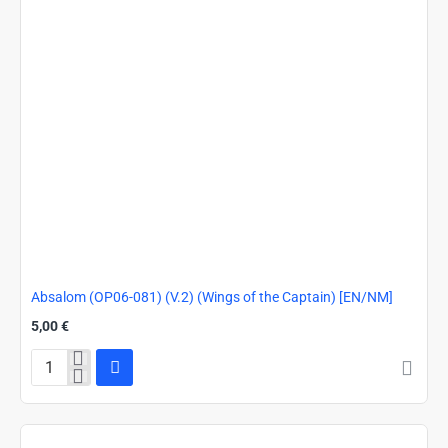
Absalom (OP06-081) (V.2) (Wings of the Captain) [EN/NM]
5,00 €
Absalom
(OP06-
081)
(V.2)
(Wings