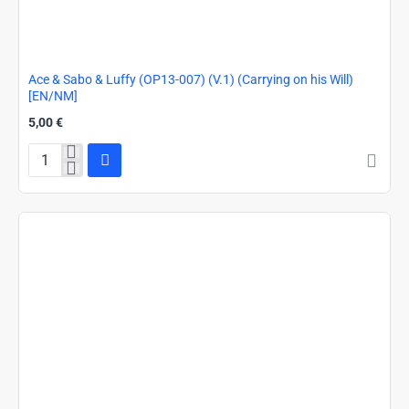
Ace & Sabo & Luffy (OP13-007) (V.1) (Carrying on his Will)
[EN/NM]
5,00 €
Ace
&
Sabo
&
Luffy
(OP13-
007)
(V.1)
(Carrying
on
his
Will)
[EN/NM]