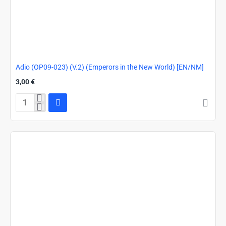
Adio (OP09-023) (V.2) (Emperors in the New World) [EN/NM]
3,00 €
Adio
(OP09-
023)
(V.2)
(Emperors
in
the
New
World)
[EN/NM]