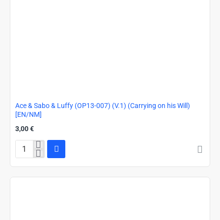
Ace & Sabo & Luffy (OP13-007) (V.1) (Carrying on his Will)
[EN/NM]
3,00 €
Ace
&
Sabo
&
Luffy
(OP13-
007)
(V.1)