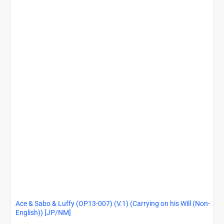
of
the
Captain)
[EN/NM]
Ace & Sabo & Luffy (OP13-007) (V.1) (Carrying on his Will (Non-
English)) [JP/NM]