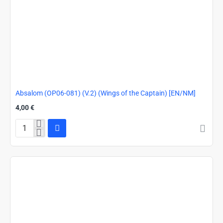
Absalom (OP06-081) (V.2) (Wings of the Captain) [EN/NM]
4,00 €
Absalom
(OP06-
081)
(V.2)
(Wings
of
the
Captain)
[EN/NM]