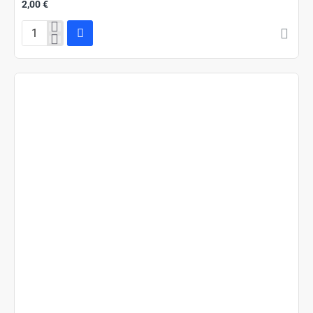
2,00 €
Ace
&
Sabo
&
Luffy
(OP13-
007)
(V.1)
(Carrying
on
his
Will
(Non-
English))
[JP/NM]