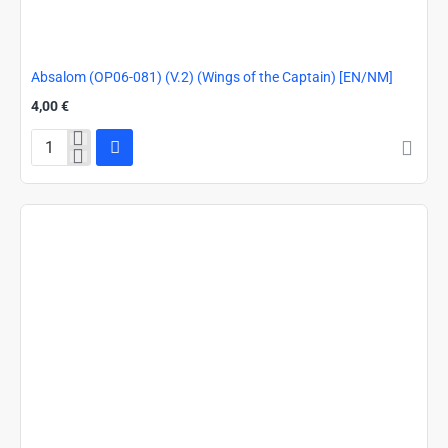
Absalom (OP06-081) (V.2) (Wings of the Captain) [EN/NM]
4,00 €
Absalom
(OP06-
081)
(V.2)
(Wings
of
the
Captain)
[EN/NM]