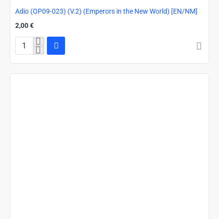
Adio (OP09-023) (V.2) (Emperors in the New World) [EN/NM]
2,00 €
Adio
(OP09-
023)
(V.2)
(Emperors
in
the
New
World)
[EN/NM]