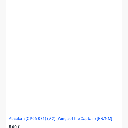
(Wings
of
the
Captain)
[EN/NM]
Absalom (OP06-081) (V.2) (Wings of the Captain) [EN/NM]
5,00 €