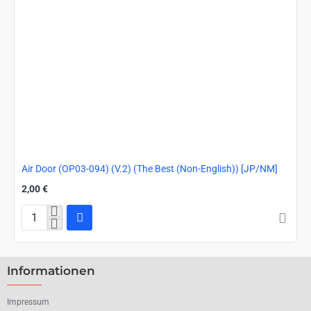
Air Door (OP03-094) (V.2) (The Best (Non-English)) [JP/NM]
2,00 €
Air
Door
(OP03-
094)
Informationen
(V.2)
(The
Best
Impressum
(Non-